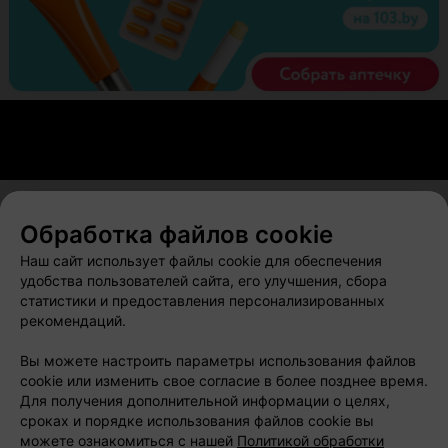
Обработка файлов cookie
О проекте
Новости проекта
Размещение рекламы
Наш сайт использует файлы cookie для обеспечения
Вакансии
Публичный договор
Способы оплаты
удобства пользователей сайта, его улучшения, сбора
статистики и предоставления персонализированных
Публичный договор по использованию сервиса
рекомендаций.
«Афиша»
Пользовательское соглашение
Вы можете настроить параметры использования файлов
cookie или изменить свое согласие в более позднее время.
Написать в поддержку
Для получения дополнительной информации о целях,
Связаться по вопросам сотрудничества
сроках и порядке использования файлов cookie вы
Написать руководителю relax.by
можете ознакомиться с нашей
Политикой обработки