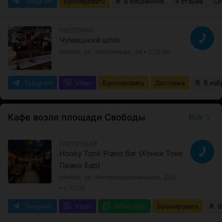
Telegram
Бронировать
В избранное
4 отзыва
Ск
РЕСТОРАН
Чумацький шлях
Минск, ул. Мясникова, 34
с 12:00
Telegram
Viber
Бронировать
Доставка
В изб
Кафе возле площади Свободы
Все
ГАСТРОБАР
Honky Tonk Piano Bar (Хонки Тонк
Пиано Бар)
Минск, ул. Интернациональная, 25а
с 17:00
Telegram
Viber
WhatsApp
Бронировать
В