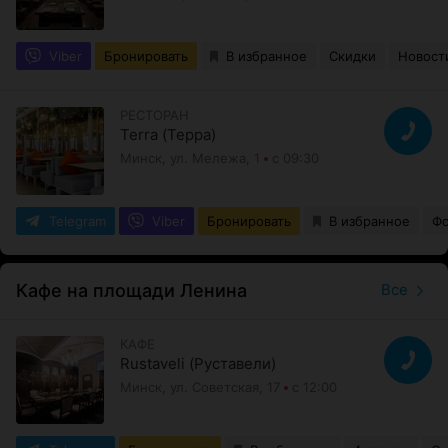
Viber
Бронировать
В избранное
Скидки
Новост
РЕСТОРАН
Terra (Терра)
Минск, ул. Мележа, 1
с 09:30
Telegram
Viber
Бронировать
В избранное
Фо
Кафе на площади Ленина
Все
КАФЕ
Rustaveli (Руставели)
Минск, ул. Советская, 17
с 12:00